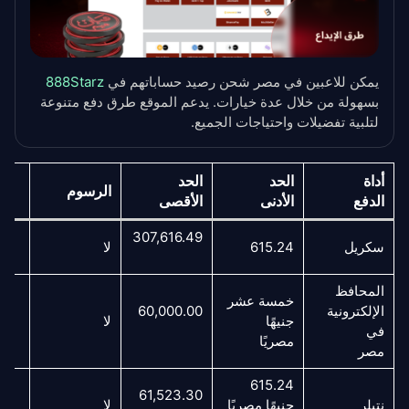
يمكن للاعبين في مصر شحن رصيد حساباتهم في
888Starz
بسهولة من خلال عدة خيارات. يدعم الموقع طرق دفع متنوعة
لتلبية تفضيلات واحتياجات الجميع.
أداة
الحد
الحد
ال
الرسوم
الدفع
الأدنى
الأقصى
307,616.49
سكريل
615.24
لا
لح
المحافظ
خمسة عشر
الإلكترونية
60,000.00
جنيهًا
لا
لح
في
مصريًا
مصر
615.24
61,523.30
نتيلر
جنيهًا مصريًا
لا
لح